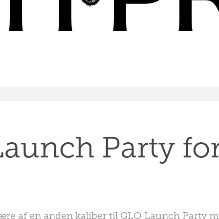
Launch Party fo
re af en anden kaliber til GLO Launch Party 