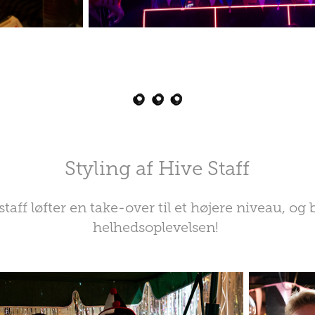
Styling af Hive Staff
staff løfter en take-over til et højere niveau, og 
helhedsoplevelsen! ​​​​​​​​​​​​​​