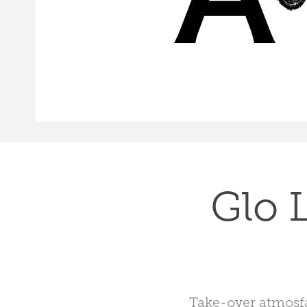
Glo 
Take-over atmosfæ