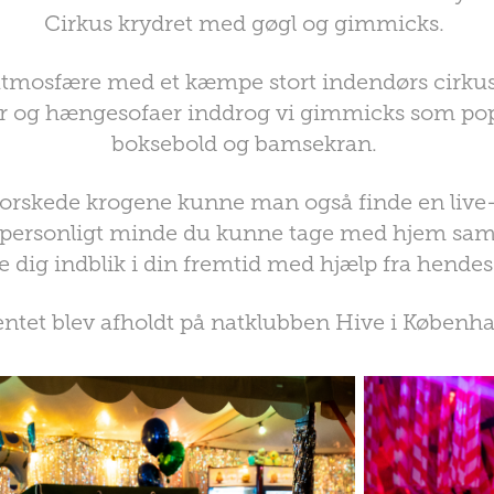
Cirkus krydret med gøgl og gimmicks.
tmosfære med et kæmpe stort indendørs cirkuste
ter og hængesofaer inddrog vi gimmicks som pop
boksebold og bamsekran.
rskede krogene kunne man også finde en live-i
et personligt minde du kunne tage med hjem sam
 dig indblik i din fremtid med hjælp fra hendes
ntet blev afholdt på natklubben Hive i Københ