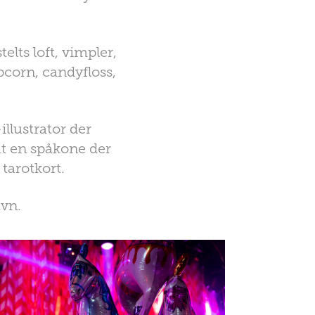
lts loft, vimpler,
corn, candyfloss,
llustrator der
t en spåkone der
 tarotkort.
avn.