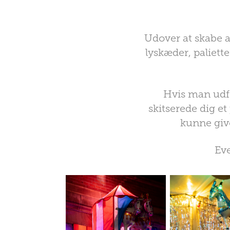
Udover at skabe a
lyskæder, paliet
Hvis man udfo
skitserede dig 
kunne give
Eve