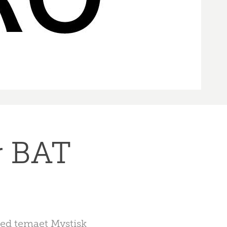
r BAT
med temaet Mystisk