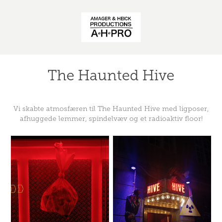
The Haunted Hive
Vi skabte atmosfæren til The Haunted Hive med ligposer,
afhuggede lemmer, spindelvæv og et radioaktiv floor!